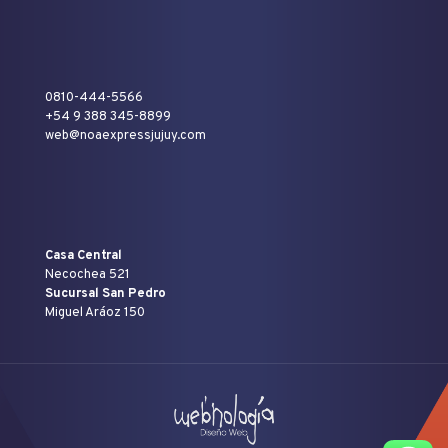
0810-444-5566
+54 9 388 345-8899
web@noaexpressjujuy.com
Casa Central
Necochea 521
Sucursal San Pedro
Miguel Aráoz 150