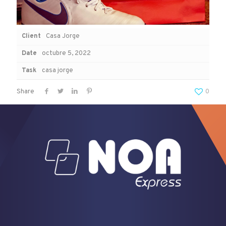
Client
Casa Jorge
Date
octubre 5, 2022
Task
casa jorge
Share
0